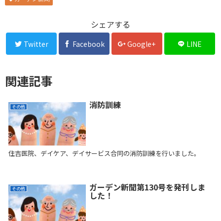
シェアする
Twitter
Facebook
Google+
LINE
関連記事
消防訓練
その他
住吉医院、デイケア、デイサービス合同の消防訓練を行いました。
ガーデン新聞第130号を発刊しま
その他
した！