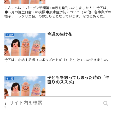
こんにちは！ ガーデン新聞第130号を発刊いたしました！！ 今回は、
●６月の誕生日会・の模様 ●脱水症予防について その他、各事業所の
様子、「レクリエ会」のお知らせとなっています。 ぜひご覧くだ...
今週の生け花
その他
今回は、小坊主弟切（コボウズオトギリ）を 生けていただきました。
子どもを怒ってしまった時の「仲
その他
直りのススメ」
医院待合室に「子どもを怒ってしまった時の『仲直りのススメ』」 を
掲示しています。